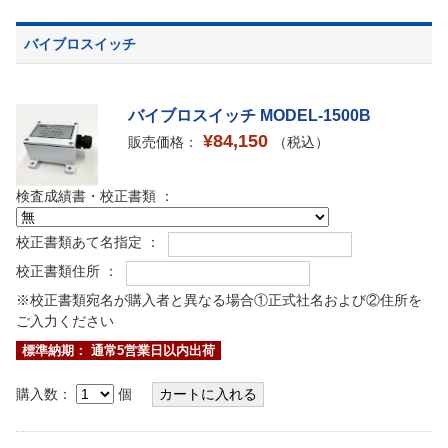
バイブロスイッチ
バイブロスイッチ MODEL-1500B
¥84,150
販売価格：
（税込）
検査成績書・校正書類 ：
校正書類あて名指定 ：
校正書類住所 ：
※校正書類宛名が購入者と異なる場合①正式社名および②住所を
ご入力ください
標準納期： 通常5営業日以内出荷
購入数：
個