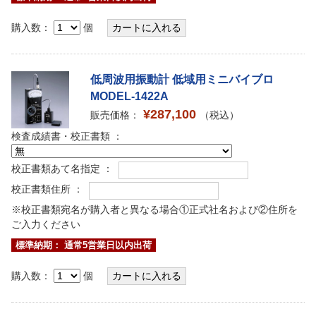
購入数：
個
低周波用振動計 低域用ミニバイブロ
MODEL-1422A
¥287,100
販売価格：
（税込）
検査成績書・校正書類 ：
校正書類あて名指定 ：
校正書類住所 ：
※校正書類宛名が購入者と異なる場合①正式社名および②住所を
ご入力ください
標準納期： 通常5営業日以内出荷
購入数：
個