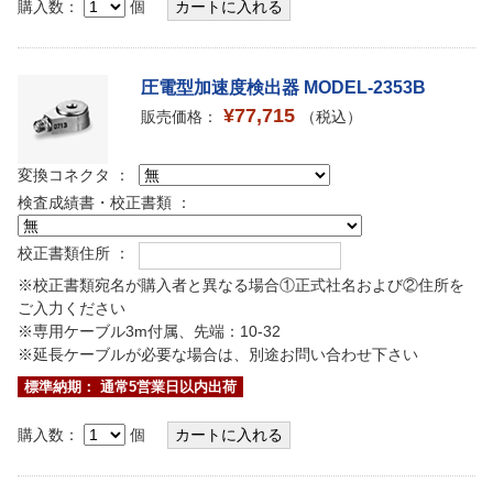
購入数：
個
圧電型加速度検出器 MODEL-2353B
¥77,715
販売価格：
（税込）
変換コネクタ ：
検査成績書・校正書類 ：
校正書類住所 ：
※校正書類宛名が購入者と異なる場合①正式社名および②住所を
ご入力ください
※専用ケーブル3m付属、先端：10-32
※延長ケーブルが必要な場合は、別途お問い合わせ下さい
標準納期： 通常5営業日以内出荷
購入数：
個