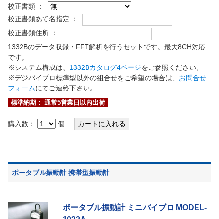
校正書類 ：
校正書類あて名指定 ：
校正書類住所 ：
1332Bのデータ収録・FFT解析を行うセットです。最大8CH対応
です。
※システム構成は、
1332Bカタログ4ページ
をご参照ください。
※デジバイブロ標準型以外の組合せをご希望の場合は、
お問合せ
フォーム
にてご連絡下さい。
標準納期： 通常5営業日以内出荷
購入数：
個
ポータブル振動計 携帯型振動計
ポータブル振動計 ミニバイブロ MODEL-