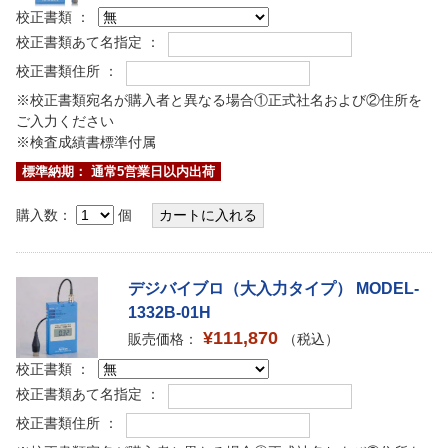
校正書類 ：
校正書類あて名指定 ：
校正書類住所 ：
※校正書類宛名が購入者と異なる場合①正式社名および②住所を
ご入力ください
※検査成績書標準付属
標準納期： 通常5営業日以内出荷
購入数：
個
デジバイブロ（大入力タイプ） MODEL-
1332B-01H
¥111,870
販売価格：
（税込）
校正書類 ：
校正書類あて名指定 ：
校正書類住所 ：