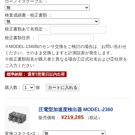
ローノイズケーブル ：
検査成績書・校正書類 ：
校正書類あて名指定 ：
校正書類住所 ：
※MODEL-1340Bのセンサ交換をご検討の場合は、お問い合わせ
ください。そのまま交換しますと計測誤差が発生します。
※校正書類宛名が購入者と異なる場合①正式社名および②住所を
ご入力ください
標準納期： 通常5営業日以内出荷
購入数：
個
圧電型加速度検出器 MODEL-2360
¥219,285
販売価格：
（税込）
変換コネクタ×3 ：