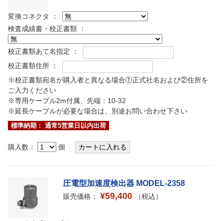
変換コネクタ ：
検査成績書・校正書類 ：
校正書類あて名指定 ：
校正書類住所 ：
※校正書類宛名が購入者と異なる場合①正式社名および②住所を
ご入力ください
※専用ケーブル2m付属、先端：10-32
※延長ケーブルが必要な場合は、別途お問い合わせ下さい
標準納期： 通常5営業日以内出荷
購入数：
個
圧電型加速度検出器 MODEL-2358
¥59,400
販売価格：
（税込）