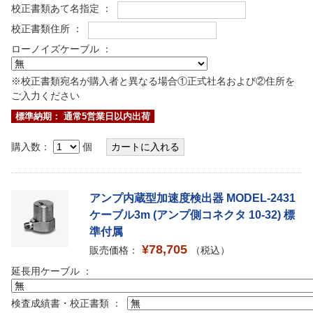
校正書類あて名指定 ：
校正書類住所 ：
ローノイズケーブル ：
※校正書類宛名が購入者と異なる場合①正式社名および②住所を
ご入力ください
標準納期： 通常5営業日以内出荷
購入数：
個
アンプ内蔵型加速度検出器 MODEL-2431
ケーブル3m (アンプ側コネクタ 10-32) 標
準付属
¥78,705
販売価格：
（税込）
延長用ケーブル ：
検査成績書・校正書類 ：