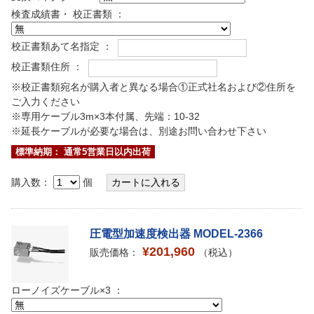
検査成績書・ 校正書類 ：
校正書類あて名指定 ：
校正書類住所 ：
※校正書類宛名が購入者と異なる場合①正式社名および②住所を
ご入力ください
※専用ケーブル3m×3本付属、先端：10-32
※延長ケーブルが必要な場合は、別途お問い合わせ下さい
標準納期： 通常5営業日以内出荷
購入数：
個
圧電型加速度検出器 MODEL-2366
¥201,960
販売価格：
（税込）
ローノイズケーブル×3 ：