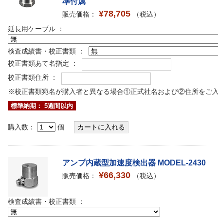
準付属
¥78,705
販売価格：
（税込）
延長用ケーブル ：
検査成績書・校正書類 ：
校正書類あて名指定 ：
校正書類住所 ：
※校正書類宛名が購入者と異なる場合①正式社名および②住所をご
標準納期： 5週間以内
購入数：
個
アンプ内蔵型加速度検出器 MODEL-2430
¥66,330
販売価格：
（税込）
検査成績書・校正書類 ：