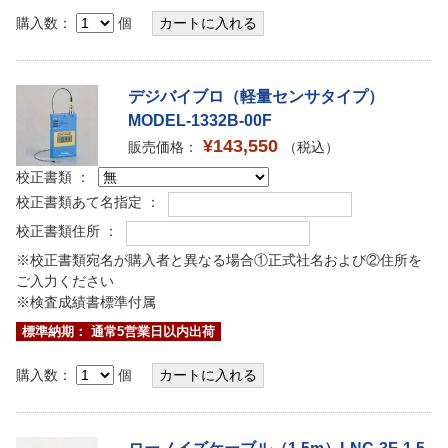
購入数：
個
デジバイブロ（軽量センサタイプ）
MODEL-1332B-00F
¥143,550
販売価格：
（税込）
校正書類 ：
校正書類あて名指定 ：
校正書類住所 ：
※校正書類宛名が購入者と異なる場合①正式社名および②住所を
ご入力ください
※検査成績書標準付属
標準納期： 通常5営業日以内出荷
購入数：
個