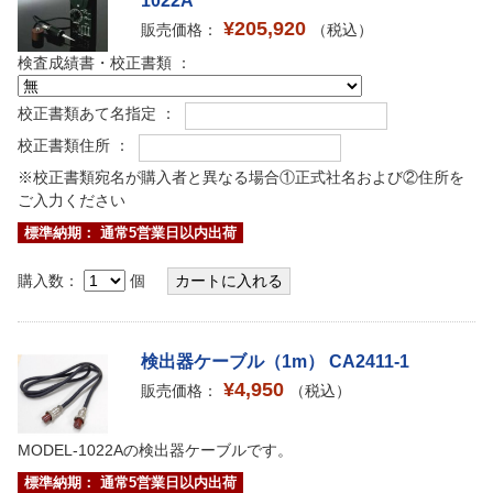
1022A
¥205,920
販売価格：
（税込）
検査成績書・校正書類 ：
校正書類あて名指定 ：
校正書類住所 ：
※校正書類宛名が購入者と異なる場合①正式社名および②住所を
ご入力ください
標準納期： 通常5営業日以内出荷
購入数：
個
検出器ケーブル（1m） CA2411-1
¥4,950
販売価格：
（税込）
MODEL-1022Aの検出器ケーブルです。
標準納期： 通常5営業日以内出荷