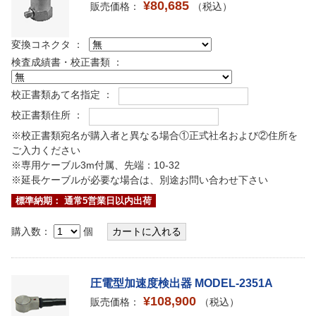
¥80,685
販売価格：
（税込）
変換コネクタ ：
検査成績書・校正書類 ：
校正書類あて名指定 ：
校正書類住所 ：
※校正書類宛名が購入者と異なる場合①正式社名および②住所を
ご入力ください
※専用ケーブル3m付属、先端：10-32
※延長ケーブルが必要な場合は、別途お問い合わせ下さい
標準納期： 通常5営業日以内出荷
購入数：
個
圧電型加速度検出器 MODEL-2351A
¥108,900
販売価格：
（税込）