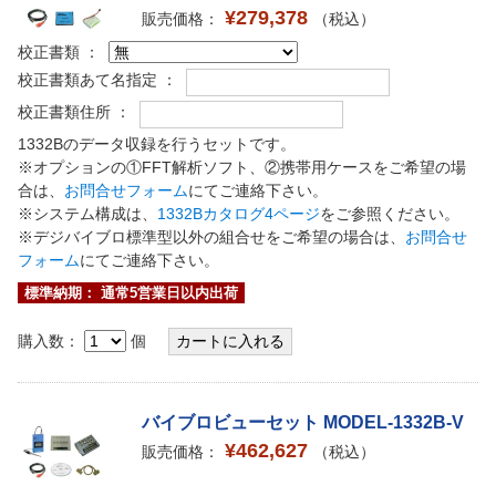
¥279,378
販売価格：
（税込）
校正書類 ：
校正書類あて名指定 ：
校正書類住所 ：
1332Bのデータ収録を行うセットです。
※オプションの①FFT解析ソフト、②携帯用ケースをご希望の場
合は、
お問合せフォーム
にてご連絡下さい。
※システム構成は、
1332Bカタログ4ページ
をご参照ください。
※デジバイブロ標準型以外の組合せをご希望の場合は、
お問合せ
フォーム
にてご連絡下さい。
標準納期： 通常5営業日以内出荷
購入数：
個
バイブロビューセット MODEL-1332B-V
¥462,627
販売価格：
（税込）