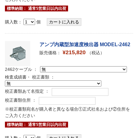
標準納期： 通常5営業日以内出荷
購入数：
個
アンプ内蔵型加速度検出器 MODEL-2462
¥215,820
販売価格：
（税込）
2462ケーブル ：
検査成績書・ 校正書類 ：
校正書類あて名指定 ：
校正書類住所 ：
※校正書類宛名が購入者と異なる場合①正式社名および②住所を
ご入力ください
標準納期： 通常5営業日以内出荷
購入数：
個