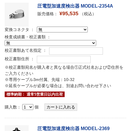
圧電型加速度検出器 MODEL-2354A
¥95,535
販売価格：
（税込）
変換コネクタ ：
検査成績書・校正書類 ：
校正書類あて名指定 ：
校正書類住所 ：
※校正書類宛名が購入者と異なる場合①正式社名および②住所を
ご入力ください
※専用ケーブル3m付属、先端：10-32
※延長ケーブルが必要な場合は、別途お問い合わせ下さい
標準納期： 通常5営業日以内出荷
購入数：
個
圧電型加速度検出器 MODEL-2369