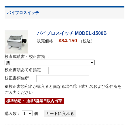
バイブロスイッチ
バイブロスイッチ MODEL-1500B
¥84,150
販売価格：
（税込）
検査成績書・校正書類 ：
校正書類あて名指定 ：
校正書類住所 ：
※校正書類宛名が購入者と異なる場合①正式社名および②住所を
ご入力ください
標準納期： 通常5営業日以内出荷
購入数：
個