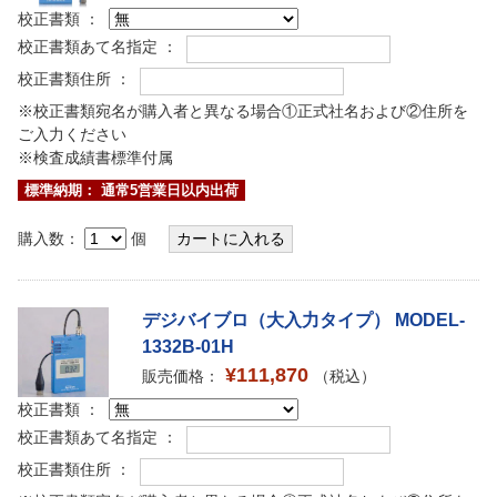
校正書類 ：
校正書類あて名指定 ：
校正書類住所 ：
※校正書類宛名が購入者と異なる場合①正式社名および②住所を
ご入力ください
※検査成績書標準付属
標準納期： 通常5営業日以内出荷
購入数：
個
デジバイブロ（大入力タイプ） MODEL-
1332B-01H
¥111,870
販売価格：
（税込）
校正書類 ：
校正書類あて名指定 ：
校正書類住所 ：