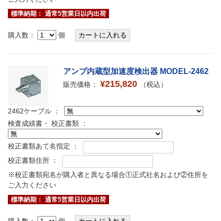
標準納期： 通常5営業日以内出荷
購入数：
個
アンプ内蔵型加速度検出器 MODEL-2462
¥215,820
販売価格：
（税込）
2462ケーブル ：
検査成績書・ 校正書類 ：
校正書類あて名指定 ：
校正書類住所 ：
※校正書類宛名が購入者と異なる場合①正式社名および②住所を
ご入力ください
標準納期： 通常5営業日以内出荷
購入数：
個