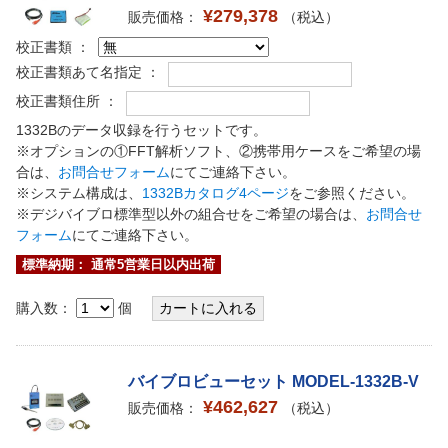
¥279,378
販売価格：
（税込）
校正書類 ：
校正書類あて名指定 ：
校正書類住所 ：
1332Bのデータ収録を行うセットです。
※オプションの①FFT解析ソフト、②携帯用ケースをご希望の場
合は、
お問合せフォーム
にてご連絡下さい。
※システム構成は、
1332Bカタログ4ページ
をご参照ください。
※デジバイブロ標準型以外の組合せをご希望の場合は、
お問合せ
フォーム
にてご連絡下さい。
標準納期： 通常5営業日以内出荷
購入数：
個
バイブロビューセット MODEL-1332B-V
¥462,627
販売価格：
（税込）