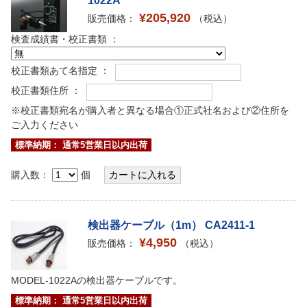
1022A
¥205,920
販売価格：
（税込）
検査成績書・校正書類 ：
校正書類あて名指定 ：
校正書類住所 ：
※校正書類宛名が購入者と異なる場合①正式社名および②住所を
ご入力ください
標準納期： 通常5営業日以内出荷
購入数：
個
検出器ケーブル（1m） CA2411-1
¥4,950
販売価格：
（税込）
MODEL-1022Aの検出器ケーブルです。
標準納期： 通常5営業日以内出荷