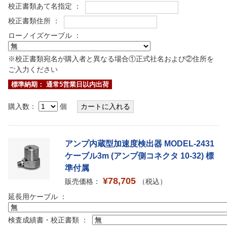
校正書類あて名指定 ：
校正書類住所 ：
ローノイズケーブル ：
※校正書類宛名が購入者と異なる場合①正式社名および②住所を
ご入力ください
標準納期： 通常5営業日以内出荷
購入数：
個
アンプ内蔵型加速度検出器 MODEL-2431
ケーブル3m (アンプ側コネクタ 10-32) 標
準付属
¥78,705
販売価格：
（税込）
延長用ケーブル ：
検査成績書・校正書類 ：