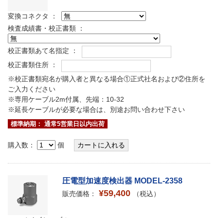
変換コネクタ ：
検査成績書・校正書類 ：
校正書類あて名指定 ：
校正書類住所 ：
※校正書類宛名が購入者と異なる場合①正式社名および②住所を
ご入力ください
※専用ケーブル2m付属、先端：10-32
※延長ケーブルが必要な場合は、別途お問い合わせ下さい
標準納期： 通常5営業日以内出荷
購入数：
個
圧電型加速度検出器 MODEL-2358
¥59,400
販売価格：
（税込）