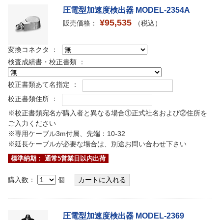
圧電型加速度検出器 MODEL-2354A
¥95,535
販売価格：
（税込）
変換コネクタ ：
検査成績書・校正書類 ：
校正書類あて名指定 ：
校正書類住所 ：
※校正書類宛名が購入者と異なる場合①正式社名および②住所を
ご入力ください
※専用ケーブル3m付属、先端：10-32
※延長ケーブルが必要な場合は、別途お問い合わせ下さい
標準納期： 通常5営業日以内出荷
購入数：
個
圧電型加速度検出器 MODEL-2369