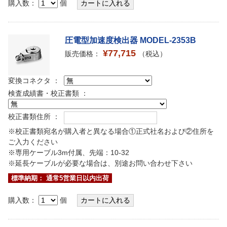
購入数：
個
圧電型加速度検出器 MODEL-2353B
¥77,715
販売価格：
（税込）
変換コネクタ ：
検査成績書・校正書類 ：
校正書類住所 ：
※校正書類宛名が購入者と異なる場合①正式社名および②住所を
ご入力ください
※専用ケーブル3m付属、先端：10-32
※延長ケーブルが必要な場合は、別途お問い合わせ下さい
標準納期： 通常5営業日以内出荷
購入数：
個