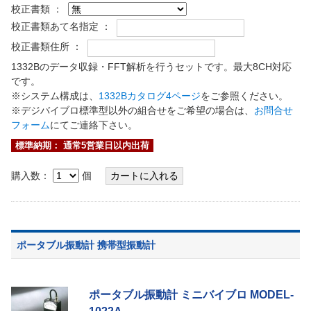
校正書類 ：
校正書類あて名指定 ：
校正書類住所 ：
1332Bのデータ収録・FFT解析を行うセットです。最大8CH対応
です。
※システム構成は、
1332Bカタログ4ページ
をご参照ください。
※デジバイブロ標準型以外の組合せをご希望の場合は、
お問合せ
フォーム
にてご連絡下さい。
標準納期： 通常5営業日以内出荷
購入数：
個
ポータブル振動計 携帯型振動計
ポータブル振動計 ミニバイブロ MODEL-