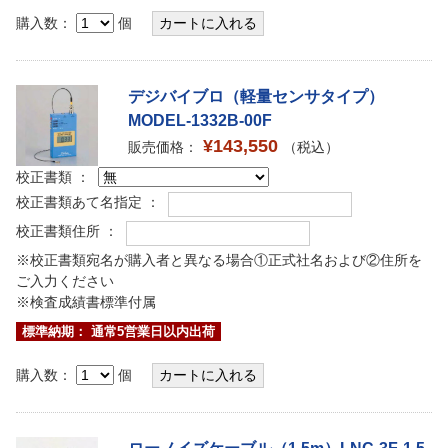
購入数：
個
デジバイブロ（軽量センサタイプ）
MODEL-1332B-00F
¥143,550
販売価格：
（税込）
校正書類 ：
校正書類あて名指定 ：
校正書類住所 ：
※校正書類宛名が購入者と異なる場合①正式社名および②住所を
ご入力ください
※検査成績書標準付属
標準納期： 通常5営業日以内出荷
購入数：
個