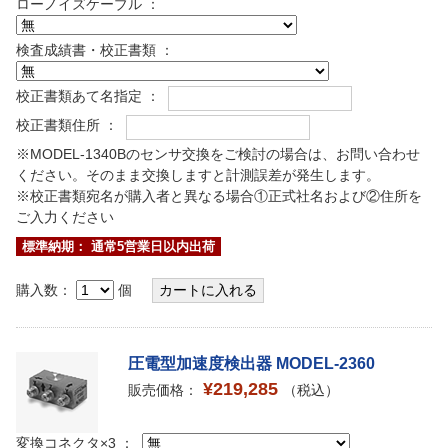
ローノイズケーブル ：
検査成績書・校正書類 ：
校正書類あて名指定 ：
校正書類住所 ：
※MODEL-1340Bのセンサ交換をご検討の場合は、お問い合わせ
ください。そのまま交換しますと計測誤差が発生します。
※校正書類宛名が購入者と異なる場合①正式社名および②住所を
ご入力ください
標準納期： 通常5営業日以内出荷
購入数：
個
圧電型加速度検出器 MODEL-2360
¥219,285
販売価格：
（税込）
変換コネクタ×3 ：