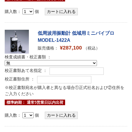
購入数：
個
低周波用振動計 低域用ミニバイブロ
MODEL-1422A
¥287,100
販売価格：
（税込）
検査成績書・校正書類 ：
校正書類あて名指定 ：
校正書類住所 ：
※校正書類宛名が購入者と異なる場合①正式社名および②住所を
ご入力ください
標準納期： 通常5営業日以内出荷
購入数：
個