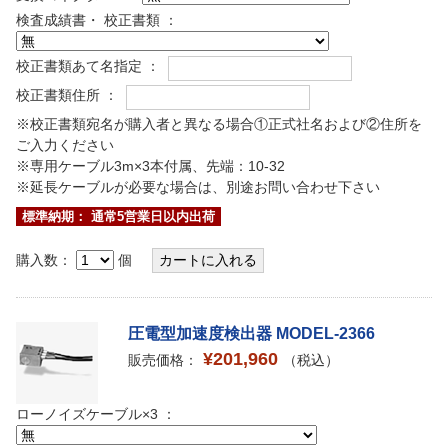
検査成績書・ 校正書類 ：
校正書類あて名指定 ：
校正書類住所 ：
※校正書類宛名が購入者と異なる場合①正式社名および②住所を
ご入力ください
※専用ケーブル3m×3本付属、先端：10-32
※延長ケーブルが必要な場合は、別途お問い合わせ下さい
標準納期： 通常5営業日以内出荷
購入数：
個
圧電型加速度検出器 MODEL-2366
¥201,960
販売価格：
（税込）
ローノイズケーブル×3 ：