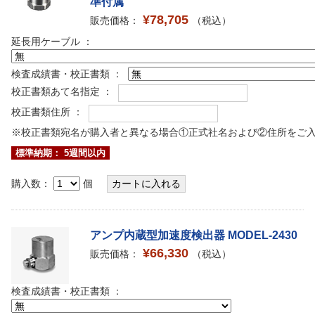
準付属
¥78,705
販売価格：
（税込）
延長用ケーブル ：
検査成績書・校正書類 ：
校正書類あて名指定 ：
校正書類住所 ：
※校正書類宛名が購入者と異なる場合①正式社名および②住所をご
標準納期： 5週間以内
購入数：
個
アンプ内蔵型加速度検出器 MODEL-2430
¥66,330
販売価格：
（税込）
検査成績書・校正書類 ：