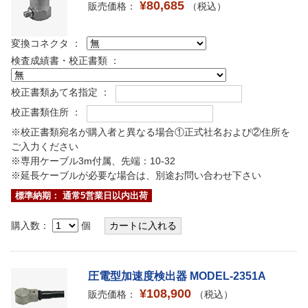
¥80,685
販売価格：
（税込）
変換コネクタ ：
検査成績書・校正書類 ：
校正書類あて名指定 ：
校正書類住所 ：
※校正書類宛名が購入者と異なる場合①正式社名および②住所を
ご入力ください
※専用ケーブル3m付属、先端：10-32
※延長ケーブルが必要な場合は、別途お問い合わせ下さい
標準納期： 通常5営業日以内出荷
購入数：
個
圧電型加速度検出器 MODEL-2351A
¥108,900
販売価格：
（税込）